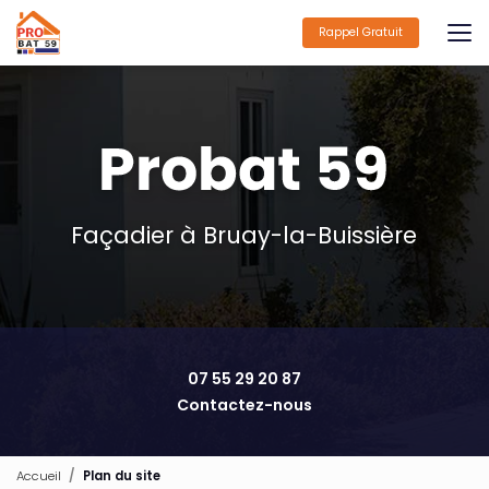
Aller
au
Rappel Gratuit
contenu
principal
Façadier à Bruay-la-Buissière
07 55 29 20 87
Contactez-nous
Accueil
Plan du site