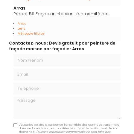
Arras
Probat 59 Façadier intervient à proximité de :
Arras
Lens
Métropole lilloise
Contactez-nous : Devis gratuit pour peinture de
façade maison par façadier Arras
Nom Prénom
Email
Téléphone
Message
J'autorise ce site à conserver l'ensemble des données transmises
dans ce formulaire pour faciliter le suivi et le traitement de ma
demande.
(Aucune exploitation commerciale ne sera faite des