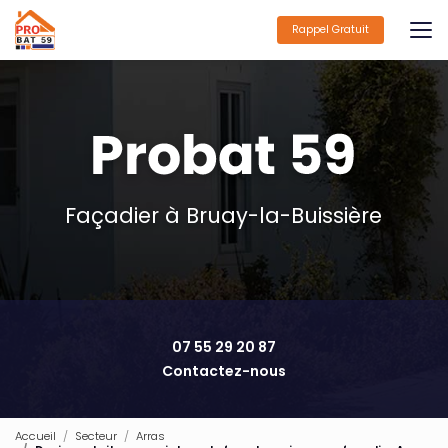
Aller
au
Rappel Gratuit
contenu
principal
Façadier à Bruay-la-Buissière
07 55 29 20 87
Contactez-nous
Accueil
Secteur
Arras