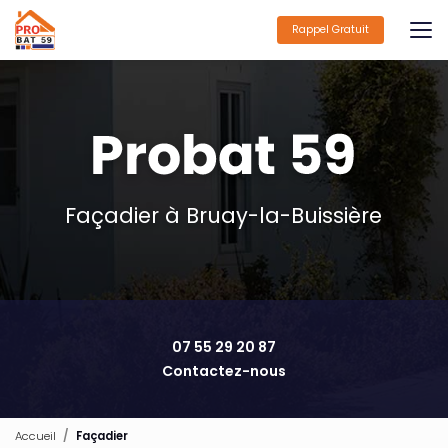
Aller
au
Rappel Gratuit
contenu
principal
Façadier à Bruay-la-Buissière
07 55 29 20 87
Contactez-nous
Accueil
Façadier