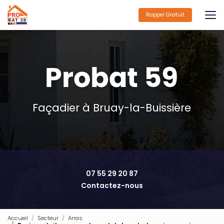
Aller
au
Rappel Gratuit
contenu
principal
Façadier à Bruay-la-Buissière
07 55 29 20 87
Contactez-nous
Accueil
Secteur
Arras