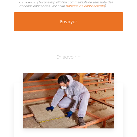
demande.
(Aucune exploitation commerciale ne sera faite des
données concervées. Voir notre
politique de confidentialité
)
En savoir +