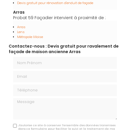
Devis gratuit pour rénovation d'enduit de façade
Arras
Probat 59 Façadier intervient à proximité de :
Arras
Lens
Métropole lilloise
Contactez-nous : Devis gratuit pour ravalement de
façade de maison ancienne Arras
Nom Prénom
Email
Téléphone
Message
J'autorise ce site à conserver l'ensemble des données transmises
dans ce formulaire pour faciliter le suivi et le traitement de ma