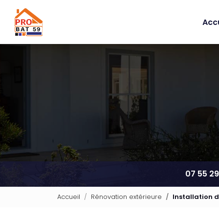
Navigation principale
Aller
au
Accu
contenu
principal
07 55 29
Accueil
Rénovation extérieure
Installation d