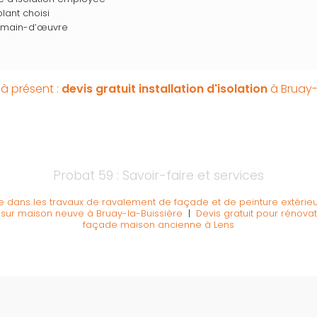
olant choisi
a main-d’œuvre
à présent :
devis gratuit
installation d'isolation
à Bruay-
Probat 59 : Savoir-faire et services
ée dans les travaux de ravalement de façade et de peinture extérie
 sur maison neuve à Bruay-la-Buissière
|
Devis gratuit pour rénova
façade maison ancienne à Lens