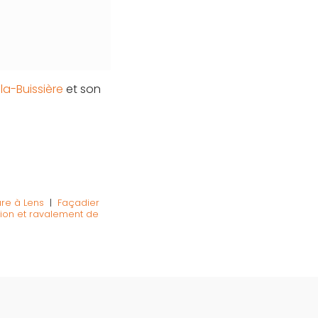
la-Buissière
et son
ure à Lens
|
Façadier
tion et ravalement de