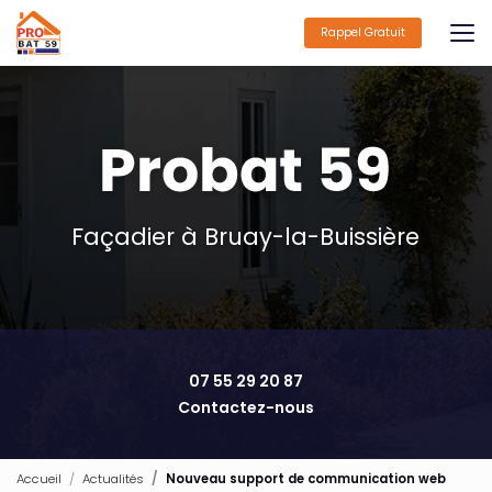
Aller
au
Rappel Gratuit
contenu
principal
Façadier à Bruay-la-Buissière
07 55 29 20 87
Contactez-nous
Accueil
Actualités
Nouveau support de communication web