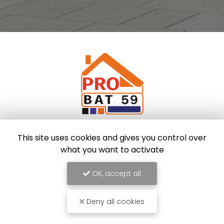
Façadier à Bruay-la-Buissière
This site uses cookies and gives you control over
169 rue Florent Evrard
what you want to activate
62700 BRUAY-LA-BUISSIÈRE
07 55 29 20 87
OK, accept all
Lundi au dimanche
8h - 22h
Deny all cookies